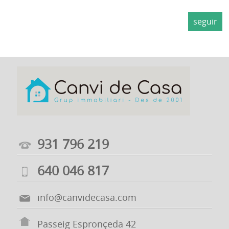
EN
seguir
ALQUILER
PROMOCIONES
CONTACTO
931 796 219
640 046 817
info@canvidecasa.com
Passeig Espronçeda 42