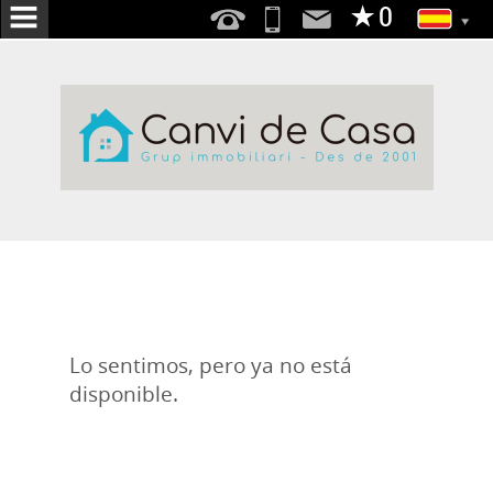
INICIO
NOSOTROS
SERVICIOS
BUSCAMOS
POR
TI
PUBLICA
TU
Lo sentimos, pero ya no está
VIVIENDA
disponible.
EN
VENTA