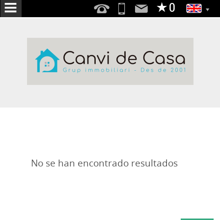
HOME
ABOUT
US
SERVICES
WE
SEARCH
FOR
YOU
No se han encontrado resultados
PUBLISH
YOUR
HOME