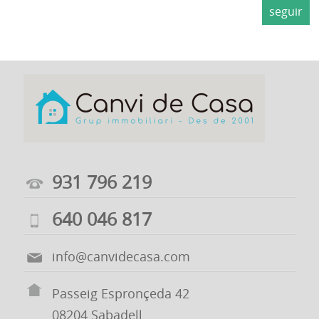
FOR
seguir
SALE
FOR
RENT
PROMOTIONS
CONTACT
931 796 219
640 046 817
info@canvidecasa.com
Passeig Espronçeda 42
08204 Sabadell