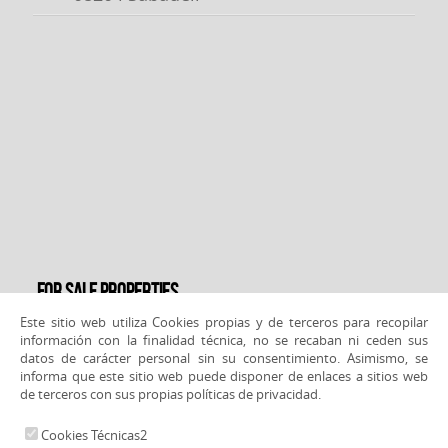
For sale properties
Este sitio web utiliza Cookies propias y de terceros para recopilar
For sale properties Barcelona
For sale properties Castellar
información con la finalidad técnica, no se recaban ni ceden sus
del Vallès
For sale properties Sabadell
For sale properties
datos de carácter personal sin su consentimiento. Asimismo, se
Sabadell
For sale properties Terrassa
informa que este sitio web puede disponer de enlaces a sitios web
de terceros con sus propias políticas de privacidad.
Cookies Técnicas2
© 2026 www.canvidecasa.com |